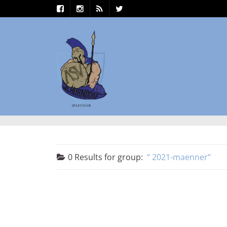
0 Results for
group:
2021-maenner