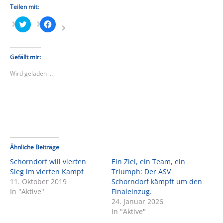
Teilen mit:
Klick,
Klick,
um
um
über
auf
Twitter
Facebook
zu
zu
teilen
teilen
Gefällt mir:
(Wird
(Wird
in
in
Wird geladen …
neuem
neuem
Fenster
Fenster
geöffnet)
geöffnet)
Ähnliche Beiträge
Schorndorf will vierten
Ein Ziel, ein Team, ein
Sieg im vierten Kampf
Triumph: Der ASV
11. Oktober 2019
Schorndorf kämpft um den
In "Aktive"
Finaleinzug.
24. Januar 2026
In "Aktive"