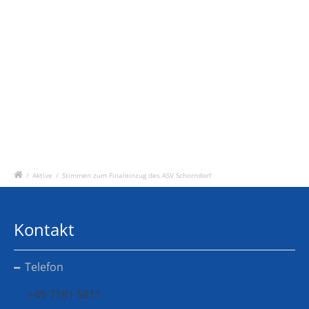
/
Aktive
/
Stimmen zum Finaleinzug des ASV Schorndorf
Kontakt
Telefon
+49 7181 5811