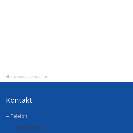
/
Medien
/
3-Archiv
/
2e
Kontakt
Telefon
+49 7181 5811