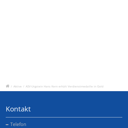
/
Aktive
/
ASV-Urgstein Hans Kern erhält Verdienstmedaille in Gold
Kontakt
Telefon