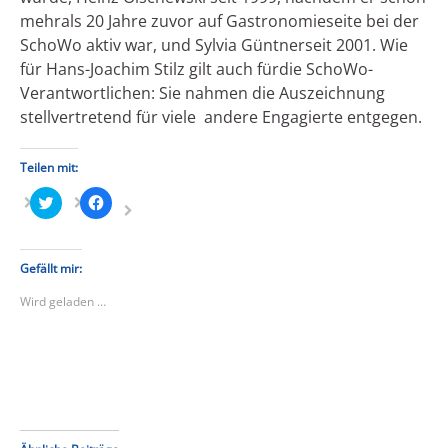
mehrals 20 Jahre zuvor auf Gastronomieseite bei der
SchoWo aktiv war, und Sylvia Güntnerseit 2001. Wie
für Hans-Joachim Stilz gilt auch fürdie SchoWo-
Verantwortlichen: Sie nahmen die Auszeichnung
stellvertretend für viele andere Engagierte entgegen.
Teilen mit:
Klick,
Klick,
um
um
über
auf
Twitter
Facebook
zu
zu
teilen
teilen
Gefällt mir:
(Wird
(Wird
in
in
Wird geladen …
neuem
neuem
Fenster
Fenster
geöffnet)
geöffnet)