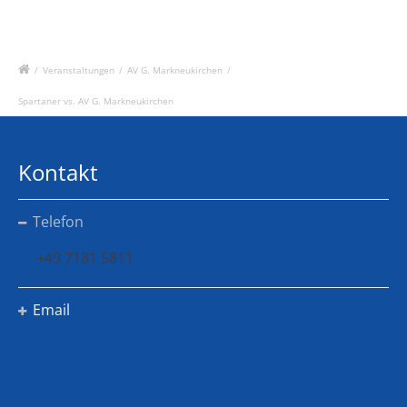
/
Veranstaltungen
/
AV G. Markneukirchen
/
Spartaner vs. AV G. Markneukirchen
Kontakt
Telefon
+49 7181 5811
Email