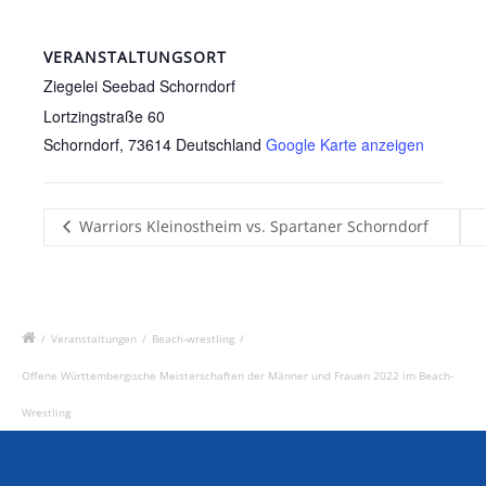
VERANSTALTUNGSORT
Ziegelei Seebad Schorndorf
Lortzingstraße 60
Schorndorf
,
73614
Deutschland
Google Karte anzeigen
Warriors Kleinostheim vs. Spartaner Schorndorf
/
Veranstaltungen
/
Beach-wrestling
/
Offene Württembergische Meisterschaften der Männer und Frauen 2022 im Beach-
Wrestling