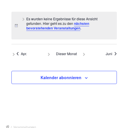
Veranstaltungen,
Veranstaltungen,
Veranstaltungen,
Veranstaltungen,
Veranstaltungen,
Veranstaltungen,
Veranstal
Es wurden keine Ergebnisse für diese Ansicht
gefunden. Hier geht es zu den
nächsten
bevorstehenden Veranstaltungen
.
Apr.
Dieser Monat
Juni
Kalender abonnieren
/
Veranstaltungen