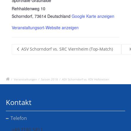
Sporthalle Grauhalde
Rehhaldenweg 10
Schorndorf
,
73614
Deutschland
Google Karte anzeigen
Veranstaltungsort-Website anzeigen
ASV Schorndorf vs. SRC Viernheim (Top-Match)
/
Veranstaltungen
/
Saison 2018
/
ASV Schorndorf vs. KSV Hofstetten
Kontakt
Telefon
+49 7181 5811