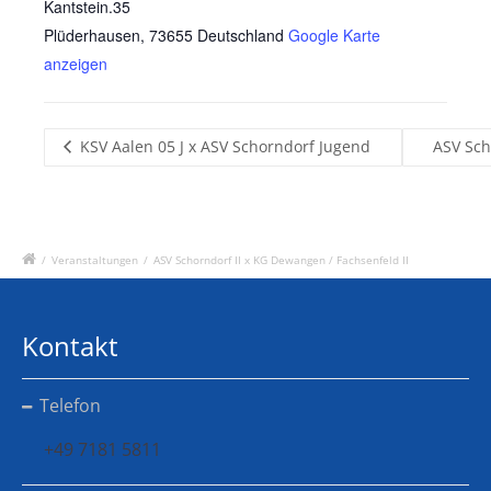
Kantstein.35
Plüderhausen
,
73655
Deutschland
Google Karte
anzeigen
KSV Aalen 05 J x ASV Schorndorf Jugend
ASV Sch
/
Veranstaltungen
/
ASV Schorndorf II x KG Dewangen / Fachsenfeld II
Kontakt
Telefon
+49 7181 5811