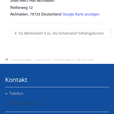
Josef-Merz-Hall Aichhalden
Reißerweg 12
Aichhalden
,
78733
Deutschland
Google Karte anzeigen
SG Weilimdorf II vs. KG Schorndorf II/Königsbronn
/
Veranstaltungen
/
Saison 2018
/
AB Aichhalden vs. ASV Schorndorf
Kontakt
Telefon
+49 7181 5811