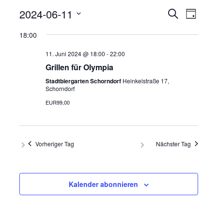
Veranst
Vera
2024-06-11
Suche
Tag
Ansi
Suche
Datum
18:00
Navi
wählen.
und
11. Juni 2024 @ 18:00
-
22:00
Ansichte
Grillen für Olympia
Navigati
Stadtbiergarten Schorndorf
Heinkelstraße 17,
Schorndorf
EUR99,00
Vorheriger Tag
Nächster Tag
Kalender abonnieren