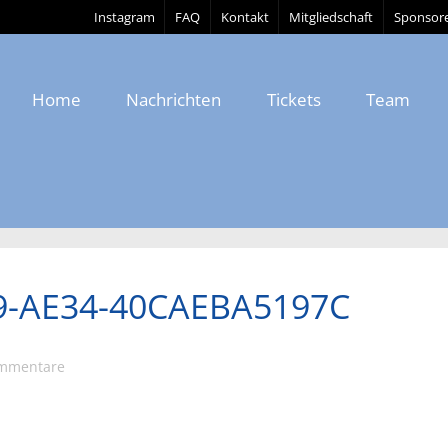
Instagram
FAQ
Kontakt
Mitgliedschaft
Sponsor
Home
Nachrichten
Tickets
Team
9-AE34-40CAEBA5197C
ommentare