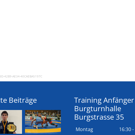
3D-42B9-AE34-40CAEBA5197C
te Beiträge
Training Anfänger
Burgturnhalle
Burgstrasse 35
Montag
16:30 -