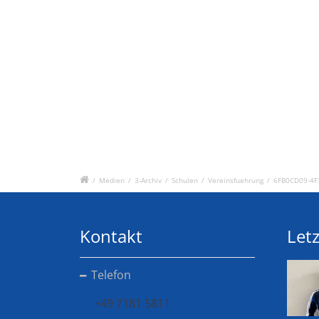
/
Medien
/
3-Archiv
/
Schulen
/
Vereinsfuehrung
/
6FB0CD09-4F
Kontakt
Letz
Telefon
+49 7181 5811