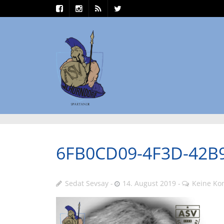
6FB0CD09-4F3D-42B
Sedat Sevsay
14. August 2019
Keine K