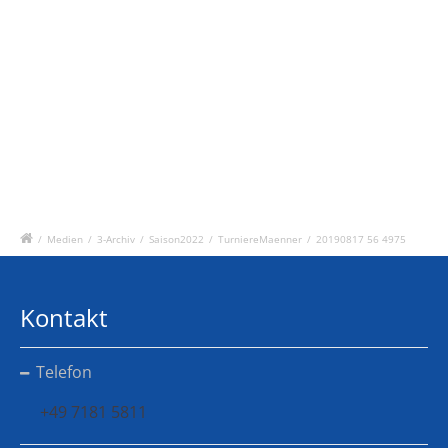
/
Medien
/
3-Archiv
/
Saison2022
/
TurniereMaenner
/
20190817 56 4975
Kontakt
Telefon
+49 7181 5811