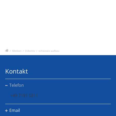
/
Medien
/
3-Archiv
/
schwowo aufbau
Kontakt
Telefon
+49 7181 5811
Email