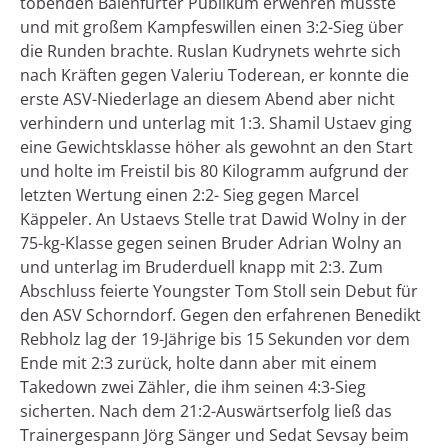
tobenden Baienfurter Publikum erwehren musste
und mit großem Kampfeswillen einen 3:2-Sieg über
die Runden brachte. Ruslan Kudrynets wehrte sich
nach Kräften gegen Valeriu Toderean, er konnte die
erste ASV-Niederlage an diesem Abend aber nicht
verhindern und unterlag mit 1:3. Shamil Ustaev ging
eine Gewichtsklasse höher als gewohnt an den Start
und holte im Freistil bis 80 Kilogramm aufgrund der
letzten Wertung einen 2:2- Sieg gegen Marcel
Käppeler. An Ustaevs Stelle trat Dawid Wolny in der
75-kg-Klasse gegen seinen Bruder Adrian Wolny an
und unterlag im Bruderduell knapp mit 2:3. Zum
Abschluss feierte Youngster Tom Stoll sein Debut für
den ASV Schorndorf. Gegen den erfahrenen Benedikt
Rebholz lag der 19-Jährige bis 15 Sekunden vor dem
Ende mit 2:3 zurück, holte dann aber mit einem
Takedown zwei Zähler, die ihm seinen 4:3-Sieg
sicherten. Nach dem 21:2-Auswärtserfolg ließ das
Trainergespann Jörg Sänger und Sedat Sevsay beim