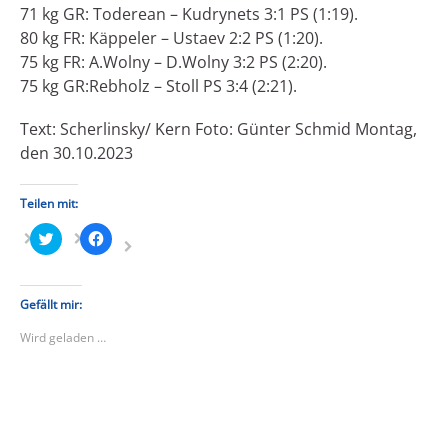
71 kg GR: Toderean – Kudrynets 3:1 PS (1:19).
80 kg FR: Käppeler – Ustaev 2:2 PS (1:20).
75 kg FR: A.Wolny – D.Wolny 3:2 PS (2:20).
75 kg GR:Rebholz – Stoll PS 3:4 (2:21).
Text: Scherlinsky/ Kern Foto: Günter Schmid Montag,
den 30.10.2023
Teilen mit:
Klick,
Klick,
um
um
über
auf
Twitter
Facebook
zu
zu
teilen
teilen
Gefällt mir:
(Wird
(Wird
in
in
Wird geladen …
neuem
neuem
Fenster
Fenster
geöffnet)
geöffnet)