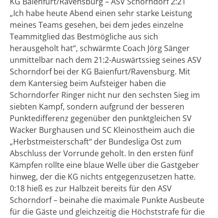
KG Baienfurt/Ravensburg – ASV Schorndorf 2:21
„Ich habe heute Abend einen sehr starke Leistung
meines Teams gesehen, bei dem jedes einzelne
Teammitglied das Bestmögliche aus sich
herausgeholt hat“, schwärmte Coach Jörg Sänger
unmittelbar nach dem 21:2-Auswärtssieg seines ASV
Schorndorf bei der KG Baienfurt/Ravensburg. Mit
dem Kantersieg beim Aufsteiger haben die
Schorndorfer Ringer nicht nur den sechsten Sieg im
siebten Kampf, sondern aufgrund der besseren
Punktedifferenz gegenüber den punktgleichen SV
Wacker Burghausen und SC Kleinostheim auch die
„Herbstmeisterschaft“ der Bundesliga Ost zum
Abschluss der Vorrunde geholt. In den ersten fünf
Kämpfen rollte eine blaue Welle über die Gastgeber
hinweg, der die KG nichts entgegenzusetzen hatte.
0:18 hieß es zur Halbzeit bereits für den ASV
Schorndorf – beinahe die maximale Punkte Ausbeute
für die Gäste und gleichzeitig die Höchststrafe für die