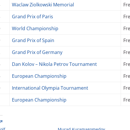
8
Waclaw Ziolkowski Memorial
Fr
8
Grand Prix of Paris
Fr
0
World Championship
Fr
9
Grand Prix of Spain
Fr
2
Grand Prix of Germany
Fr
4
Dan Kolov – Nikola Petrov Tournament
Fr
4
European Championship
Fr
0
International Olympia Tournament
Fr
1
European Championship
Fr
ge
olf
Murad Kuramagomedov