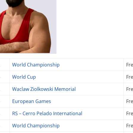
2
World Championship
Fr
6
World Cup
Fr
2
Waclaw Ziolkowski Memorial
Fr
5
European Games
Fr
5
RS – Cerro Pelado International
Fr
5
World Championship
Fr