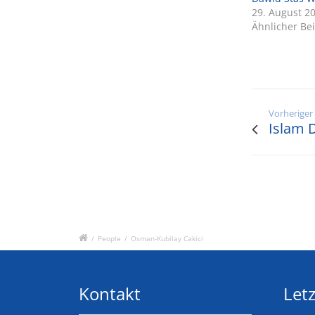
29. August 2
Ähnlicher Bei
Vorheriger
Islam 
/
People
/
Osman-Kubilay Cakici
Kontakt
Letz