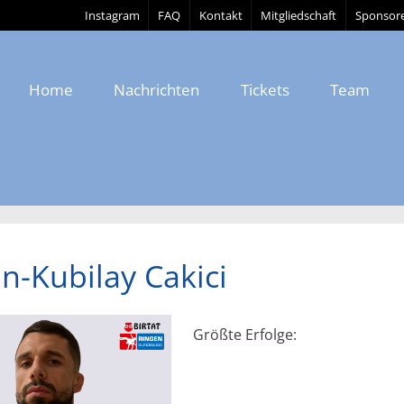
Instagram
FAQ
Kontakt
Mitgliedschaft
Sponsor
Home
Nachrichten
Tickets
Team
-Kubilay Cakici
Größte Erfolge: