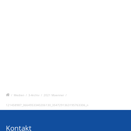
/
Medien
/
3-Archiv
/
2021 Maenner
/
121458987_3664953340206130_3547291363195763306_n
Kontakt