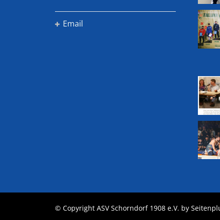
Email
© Copyright ASV Schorndorf 1908 e.V. by
Seitenp