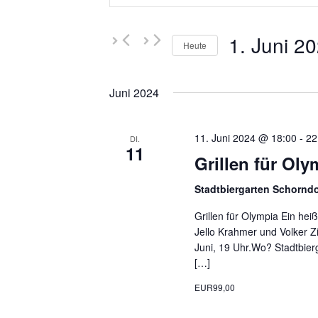
und
eingeben.
Ansichten,
Suche
1. Juni 2
nach
Navigation
Heute
Veranstaltungen
Datum
Schlüsselwort.
wählen.
Juni 2024
11. Juni 2024 @ 18:00
-
22
DI.
11
Grillen für Oly
Stadtbiergarten Schornd
Grillen für Olympia Ein he
Jello Krahmer und Volker Z
Juni, 19 Uhr.Wo? Stadtbie
[…]
EUR99,00