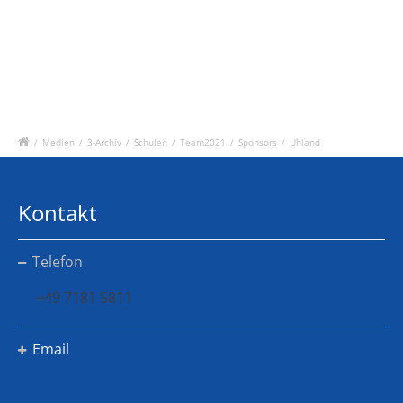
/
Medien
/
3-Archiv
/
Schulen
/
Team2021
/
Sponsors
/
Uhland
Kontakt
Telefon
+49 7181 5811
Email