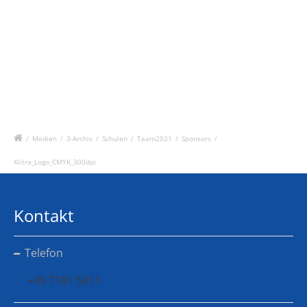
/
Medien
/
3-Archiv
/
Schulen
/
Team2021
/
Sponsors
/
Klitra_Logo_CMYK_300dpi
Kontakt
Telefon
+49 7181 5811