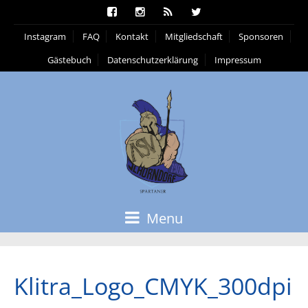
Instagram
FAQ
Kontakt
Mitgliedschaft
Sponsoren
Gästebuch
Datenschutzerklärung
Impressum
Menu
Klitra_Logo_CMYK_300dpi