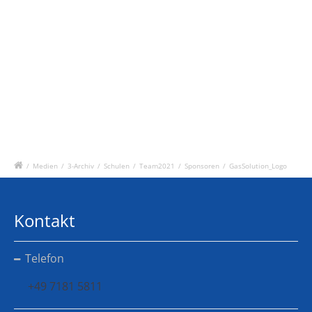
/
Medien
/
3-Archiv
/
Schulen
/
Team2021
/
Sponsoren
/
GasSolution_Logo
Kontakt
Telefon
+49 7181 5811