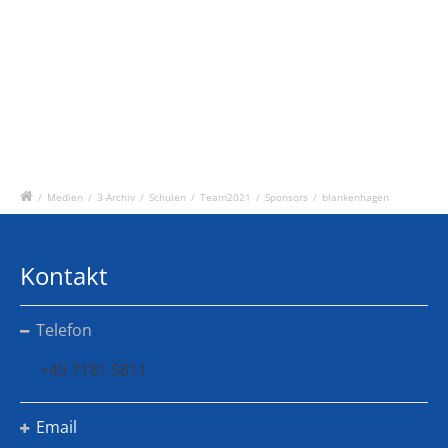
/
Medien
/
3-Archiv
/
Schulen
/
Team2021
/
Sponsors
/
blankenhagen
Kontakt
Telefon
+49 7181 5811
Email