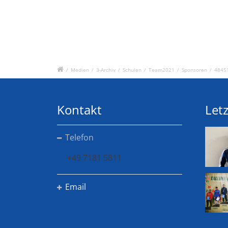
/
Medien
/
3-Archiv
/
Schulen
/
Team2021
/
Sponsoren
/
4845
Kontakt
Letz
Telefon
+49 7181 5811
Email