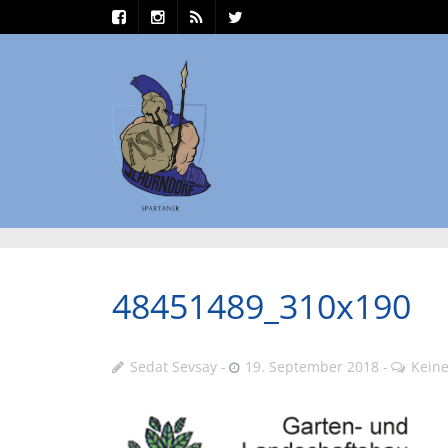
48451489_310x190
Sedat Sevsay
19. September 2018
Kein