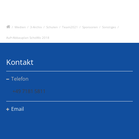
/
Medien
/
3-Archiv
/
Schulen
/
Team2021
/
Sponsoren
/
Sonstiges
/
Auf+Abbauplan SchoWo 2018
Kontakt
Telefon
+49 7181 5811
Email