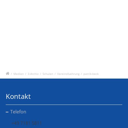
/
Medien
/
3-Archiv
/
Schulen
/
Vereinsfuehrung
/
patrik-beck
Kontakt
Telefon
+49 7181 5811