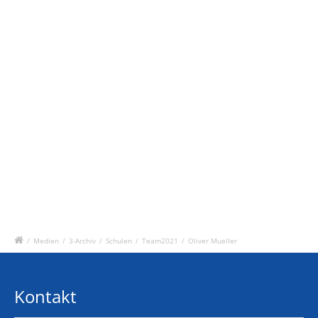
/
Medien
/
3-Archiv
/
Schulen
/
Team2021
/
Oliver Mueller
Kontakt