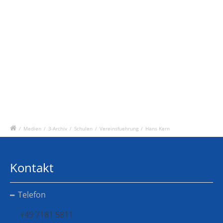
/
Medien
/
3-Archiv
/
Schulen
/
Vereinsfuehrung
/
Hans Kern
Kontakt
Telefon
+49 7181 5811