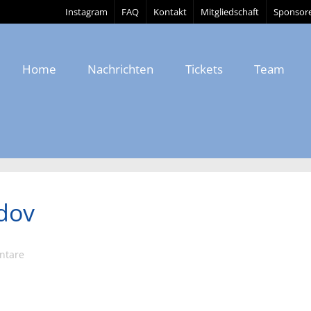
Instagram
FAQ
Kontakt
Mitgliedschaft
Sponsor
Home
Nachrichten
Tickets
Team
dov
ntare