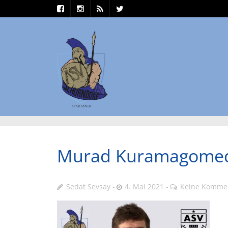
Murad Kuramagome
Sedat Sevsay
4. Mai 2021
Keine Komme