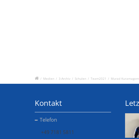
/
Medien
/
3-Archiv
/
Schulen
/
Team2021
/
Murad Kuramagom
Kontakt
Letz
Telefon
+49 7181 5811