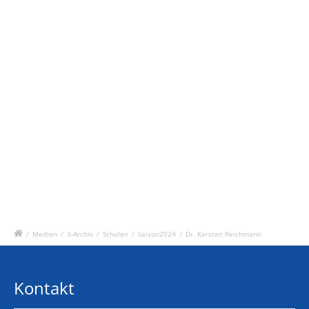
/
Medien
/
3-Archiv
/
Schulen
/
Saison2024
/
Dr. Karsten Reichmann
Kontakt