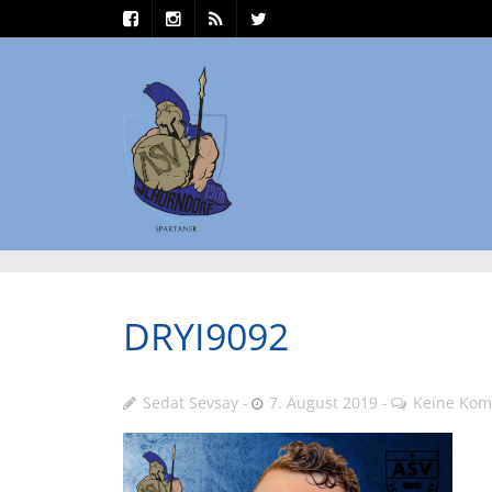
DRYI9092
Sedat Sevsay
7. August 2019
Keine Ko