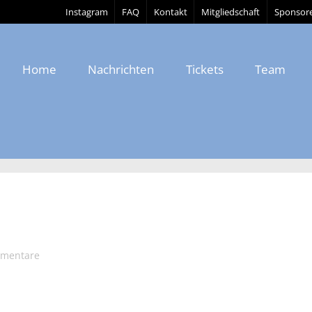
Instagram
FAQ
Kontakt
Mitgliedschaft
Sponsor
Home
Nachrichten
Tickets
Team
mmentare