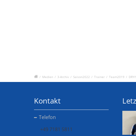
/
Medien
/
3-Archiv
/
Saison2022
/
Trainer
/
Team2019
/
DRYI
Kontakt
Letz
Telefon
+49 7181 5811