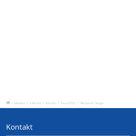
/
Medien
/
3-Archiv
/
Schulen
/
Team2021
/
Benjamin Sezgin
Kontakt