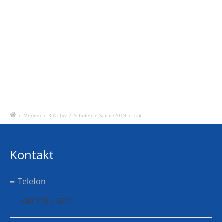
/
Medien
/
3-Archiv
/
Schulen
/
Saison2019
/
zak
Kontakt
Telefon
+49 7181 5811