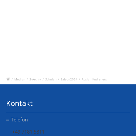
/
Medien
/
3-Archiv
/
Schulen
/
Saison2024
/
Ruslan Kudrynets
Kontakt
Telefon
+49 7181 5811