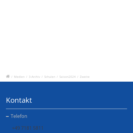
/
Medien
/
3-Archiv
/
Schulen
/
Saison2024
/
Zweite
Kontakt
Telefon
+49 7181 5811