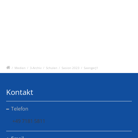
/
Medien
/
3-Archiv
/
Schulen
/
Sasion 2023
/
SaengerJ1
Kontakt
Telefon
+49 7181 5811