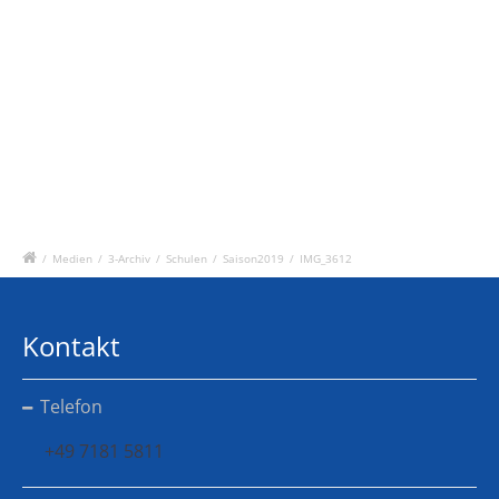
/
Medien
/
3-Archiv
/
Schulen
/
Saison2019
/
IMG_3612
Kontakt
Telefon
+49 7181 5811