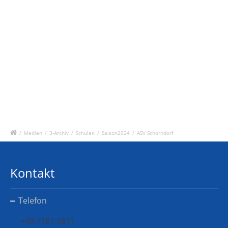
/
Medien
/
3-Archiv
/
Schulen
/
Saison2024
/
ASV Schorndorf
Kontakt
Telefon
+49 7181 5811