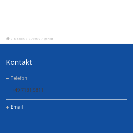
/
Medien
/
3-Archiv
/
geheit
Kontakt
Telefon
+49 7181 5811
Email