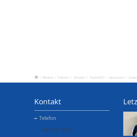
/
Medien
/
3-Archiv
/
Schulen
/
Team2021
/
Sponsoren
/
Kader
Kontakt
Letz
Telefon
+49 7181 5811