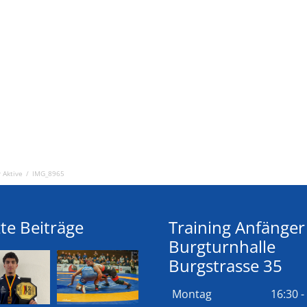
 Aktive
/
IMG_8965
te Beiträge
Training Anfänger
Burgturnhalle
Burgstrasse 35
Montag
16:30 -