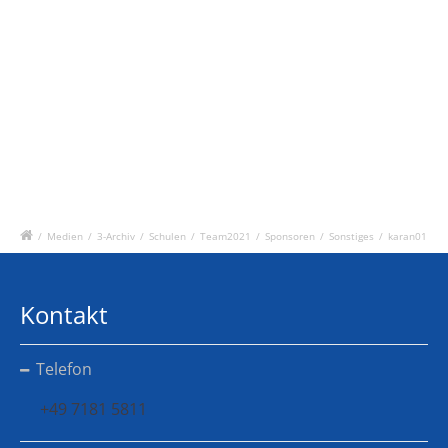
/
Medien
/
3-Archiv
/
Schulen
/
Team2021
/
Sponsoren
/
Sonstiges
/
karan01
Kontakt
Telefon
+49 7181 5811