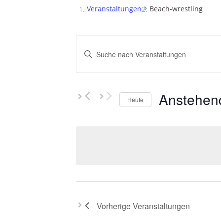
Veranstaltungen
Beach-wrestling
Veranstaltungen
Bitte
Suche
Schlüsselwort
und
eingeben.
Ansichten,
Suche
Anstehen
nach
Navigation
Heute
Veranstaltungen
Datum
Schlüsselwort.
wählen.
Vorherige
Veranstaltungen