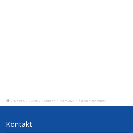
/
Medien
/
3-Archiv
/
Schulen
/
Team2021
/
akzhol Makhmudov
Kontakt